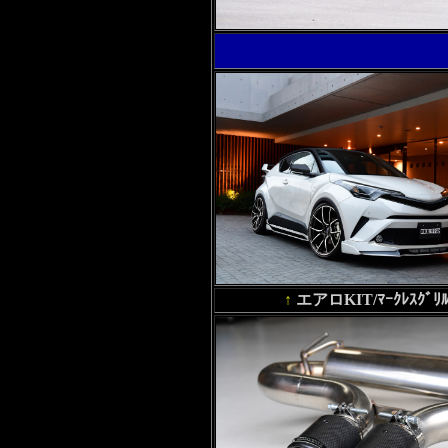
↑
エアロKIT/ﾏｰｸﾚｽｸﾞﾘ