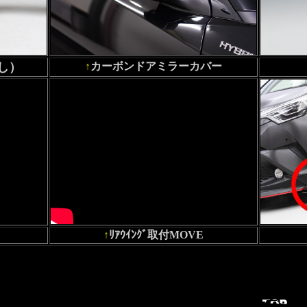
し）
↑
カーボンドアミラーカバー
↑
ﾘｱｳｲﾝｸﾞ取付MOVE