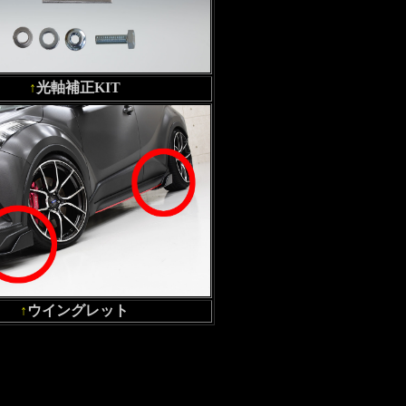
↑
光軸補正KIT
↑
ウイングレット