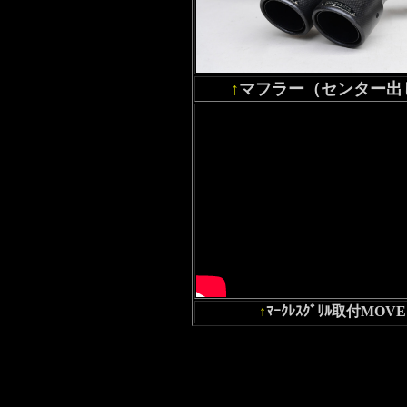
↑
マフラー（センター出
↑
ﾏｰｸﾚｽｸﾞﾘﾙ取付MOVE