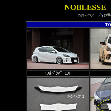
NOBLES
お好みのタイプをお選
T
↑
ﾌﾙﾊﾞﾝﾊﾟｰｴｱﾛ