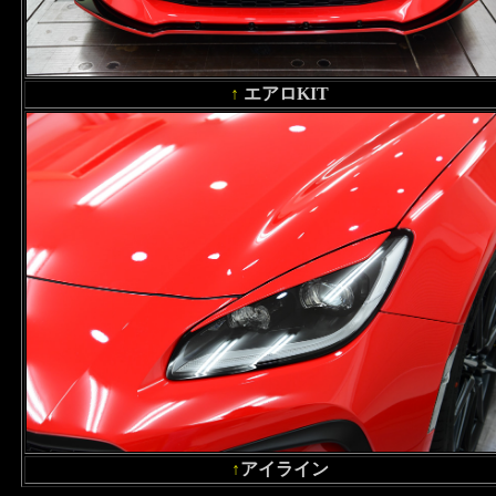
↑
エアロKIT
↑
アイライン